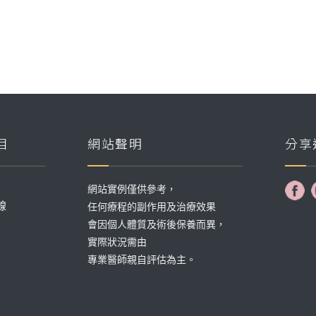
目
網站聲明
分享
網站實例僅供參考，
線
任何療程的副作用及治療效果
會因個人體質及術後保養而異，
實際狀況需由
專業醫師親自評估為主。