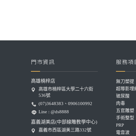
門市資訊
服務項
高雄楠梓店
無刀塑提
超導影埋
高雄市楠梓區大學二十六街
536號
玻尿酸
肉毒
(07)3648383、0906100992
五官雕塑
Line : @ds8888
手術整型
嘉義湖美店(中部線雕教學中心)
PRP
嘉義市西區湖美三路332號
電音波