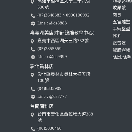
超導影埋
高雄市楠梓區大學二十六街
536號
玻尿酸
肉毒
(07)3648383、0906100992
五官雕塑
Line : @ds8888
手術整型
嘉義湖美店(中部線雕教學中心)
PRP
嘉義市西區湖美三路332號
電音波
(05)2855559
減脂體雕
Line : @ds9999
除斑/除
彰化員林店
彰化縣員林市員林大道五段
100號
(04)8333909
Line : @ds7777
台南南科店
台南市善化區西拉雅大道368
號
(06)5830466