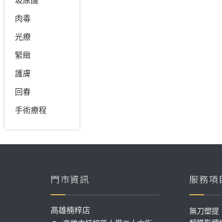
玻尿酸
肉毒
光療
緊緻
護膚
回春
手術療程
門市資訊
服務項
高雄楠梓店
無刀塑提