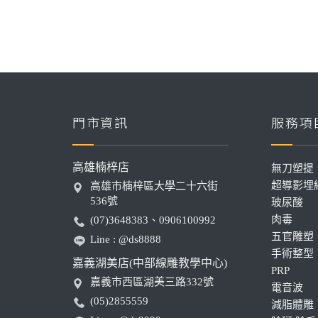
門市資訊
服務項
高雄楠梓店
無刀塑提
超導影埋
高雄市楠梓區大學二十六街
536號
玻尿酸
肉毒
(07)3648383、0906100992
五官雕塑
Line : @ds8888
手術整型
嘉義湖美店(中部線雕教學中心)
PRP
嘉義市西區湖美三路332號
電音波
(05)2855559
減脂體雕