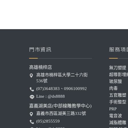
門市資訊
服務項
高雄楠梓店
無刀塑提
超導影埋
高雄市楠梓區大學二十六街
536號
玻尿酸
肉毒
(07)3648383、0906100992
五官雕塑
Line : @ds8888
手術整型
嘉義湖美店(中部線雕教學中心)
PRP
嘉義市西區湖美三路332號
電音波
(05)2855559
減脂體雕